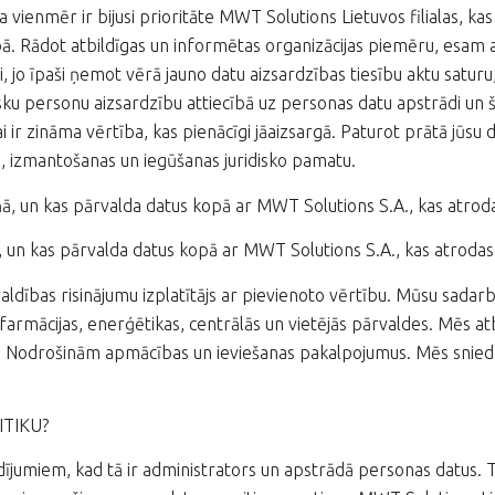
vienmēr ir bijusi prioritāte MWT Solutions Lietuvos filialas, ka
ā. Rādot atbildīgas un informētas organizācijas piemēru, esam 
di, jo īpaši ņemot vērā jauno datu aizsardzības tiesību aktu sa
sku personu aizsardzību attiecībā uz personas datu apstrādi un 
i ir zināma vērtība, kas pienācīgi jāaizsargā. Paturot prātā jūs
, izmantošanas un iegūšanas juridisko pamatu.
iļņā, un kas pārvalda datus kopā ar MWT Solutions S.A., kas atro
ņā, un kas pārvalda datus kopā ar MWT Solutions S.A., kas atrod
ības risinājumu izplatītājs ar pievienoto vērtību. Mūsu sadarbīb
farmācijas, enerģētikas, centrālās un vietējās pārvaldes. Mēs at
 Nodrošinām apmācības un ieviešanas pakalpojumus. Mēs snied
ITIKU?
gadījumiem, kad tā ir administrators un apstrādā personas datus. 