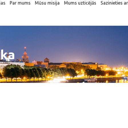
jas
Par mums
Mūsu misija
Mums uzticējās
Sazinieties 
ika