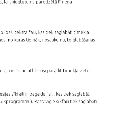
, lai sniegtu jums paredzētā līmeņa
īpaši teksta faili, kas tiek saglabāti tīmekļa
etnes, no kuras tie nāk, nosaukumu, to glabāšanas
tāja ierīci un atbilstoši parādīt tīmekļa vietni;
ijas sīkfaili ir pagaidu faili, kas tiek saglabāti
rlūkprogrammu). Pastāvīgie sīkfaili tiek saglabāti