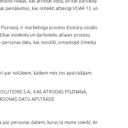
uvos filialas, kas atrodas Viļņā, un kas pārvalda
as pienākumus, kas noteikti attiecīgi VDAR 13. un
s Poznaņā, ir mārketinga procesu (tostarp sociālo
ošības incidentu un darbinieku atlases procesu
 personas datu, kas nosūtīti, izmantojot tīmekļa
 arī par nolūkiem, kādiem mēs tos apstrādājam.
SOLUTIONS S.A., KAS ATRODAS POZNAŅĀ,
PERSONAS DATU APSTRĀDE
ga par personas datiem, kurus tā mums sniedz. Ar