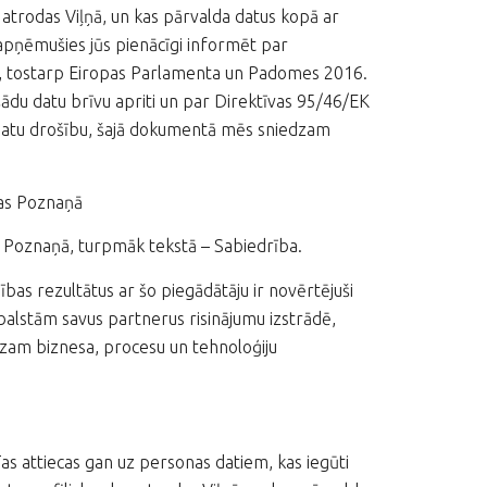
s atrodas Viļņā, un kas pārvalda datus kopā ar
apņēmušies jūs pienācīgi informēt par
turu, tostarp Eiropas Parlamenta un Padomes 2016.
šādu datu brīvu apriti un par Direktīvas 95/46/EK
u datu drošību, šajā dokumentā mēs sniedzam
das Poznaņā
as Poznaņā, turpmāk tekstā – Sabiedrība.
as rezultātus ar šo piegādātāju ir novērtējuši
balstām savus partnerus risinājumu izstrādē,
zam biznesa, procesu un tehnoloģiju
Tas attiecas gan uz personas datiem, kas iegūti