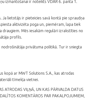
dņu izmantošanai ir noteikts VDAR 6. panta 1.
. Ja lietotājs ir pieteicies savā kontā pie spraudņa
ospiesta aktivizēta poga un, piemēram, lapa tiek
ja draugiem. Mēs iesakām regulāri izrakstīties no
ātāja profils.
odrošinātāja privātuma politikā. Tur ir sniegta
atus kopā ar MWT Solutions S.A., kas atrodas
teriāli tīmekļa vietnei.
KAS ATRODAS VIĻŅĀ, UN KAS PĀRVALDA DATUS
AI DALĪTOS KOMENTĀROS PAR PAKALPOJUMIEM,