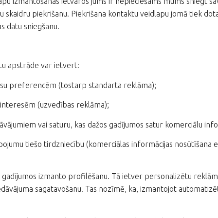
apu izmantošanas ietvaros jums ir nepieciešams mums sniegt savus
ūsu skaidru piekrišanu. Piekrišana kontaktu veidlapu jomā tiek dot
as datu sniegšanu.
u apstrāde var ietvert:
jūsu preferencēm (tostarp standarta reklāma);
 interesēm (uzvedības reklāma);
vājumiem vai saturu, kas dažos gadījumos satur komerciālu infor
alpojumu tiešo tirdzniecību (komerciālas informācijas nosūtīšana 
 gadījumos izmanto profilēšanu. Tā ietver personalizētu reklām
iedāvājuma sagatavošanu. Tas nozīmē, ka, izmantojot automatizētu