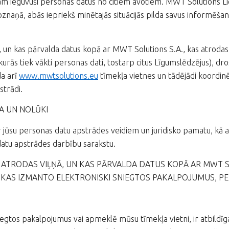
am ieguvuši personas datus no citiem avotiem. MWT Solutions Liet
znaņā, abās iepriekš minētajās situācijās pilda savus informēšan
ā, un kas pārvalda datus kopā ar MWT Solutions S.A., kas atroda
kurās tiek vākti personas dati, tostarp citus Līgumslēdzējus), dr
da arī
www.mwtsolutions.eu
tīmekļa vietnes un tādējādi koordinē
strādi.
A UN NOLŪKI
par jūsu personas datu apstrādes veidiem un juridisko pamatu, kā
datu apstrādes darbību sarakstu.
AS ATRODAS VIĻŅĀ, UN KAS PĀRVALDA DATUS KOPĀ AR MWT 
, KAS IZMANTO ELEKTRONISKI SNIEGTOS PAKALPOJUMUS, 
egtos pakalpojumus vai apmeklē mūsu tīmekļa vietni, ir atbildī