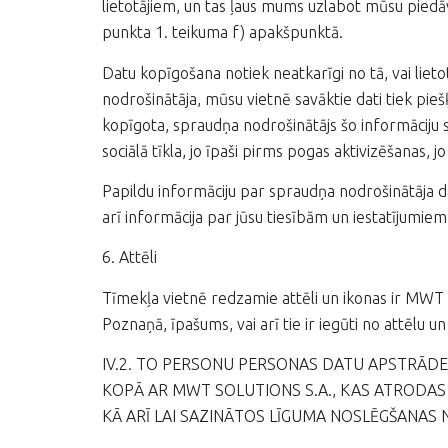
lietotājiem, un tas ļaus mums uzlabot mūsu piedā
punkta 1. teikuma f) apakšpunktā.
Datu kopīgošana notiek neatkarīgi no tā, vai lietot
nodrošinātāja, mūsu vietnē savāktie dati tiek pieš
kopīgota, spraudņa nodrošinātājs šo informāciju s
sociālā tīkla, jo īpaši pirms pogas aktivizēšanas, jo
Papildu informāciju par spraudņa nodrošinātāja d
arī informācija par jūsu tiesībām un iestatījumiem, 
6. Attēli
Tīmekļa vietnē redzamie attēli un ikonas ir MWT S
Poznaņā, īpašums, vai arī tie ir iegūti no attēlu un
IV.2. TO PERSONU PERSONAS DATU APSTRĀDE
KOPĀ AR MWT SOLUTIONS S.A., KAS ATRODAS
KĀ ARĪ LAI SAZINĀTOS LĪGUMA NOSLĒGŠANAS