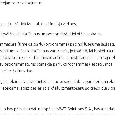
ē pieejamos pakalpojumus;
ju par to, kā tiek izmantotas tīmekļa vietnes;
ja izvēlētos iestatījumus un personalizēt Lietotāja saskarni.
atūra (tīmekļa pārlūkprogramma) pēc noklusējuma ļauj saglabāt
iestatījumus. Šos iestatījumus var mainīt, jo īpaši tā, lai bloķētu a
 katru reizi, kad tie tiek ievietoti Tīmekļa vietnes Lietotāja iek
jūsu programmatūras (tīmekļa pārlūkprogrammas) iestatījumos. 
ieejamās funkcijas.
tāja gala iekārtā, var izmantot arī mūsu sadarbības partneri un r
ms ieteicams iepazīties ar šo sīkfailu izmantošanu šo trešo pušu 
ā, un kas pārvalda datus kopā ar MWT Solutions S.A., kas atroda