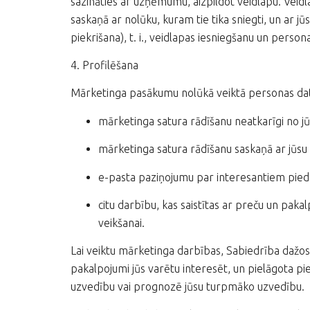
sazināties ar uzņēmumu, aizpildot veidlapu. Veidl
saskaņā ar nolūku, kuram tie tika sniegti, un ar j
piekrišana), t. i., veidlapas iesniegšanu un person
4. Profilēšana
Mārketinga pasākumu nolūkā veiktā personas dat
mārketinga satura rādīšanu neatkarīgi no 
mārketinga satura rādīšanu saskaņā ar jūsu
e-pasta paziņojumu par interesantiem piedā
citu darbību, kas saistītas ar preču un pak
veikšanai.
Lai veiktu mārketinga darbības, Sabiedrība dažos
pakalpojumi jūs varētu interesēt, un pielāgota p
uzvedību vai prognozē jūsu turpmāko uzvedību.