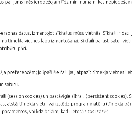
tus par jums mēs ierobežojam līdz minimumam, kas nepieciešams
as datus, izmantojot sīkfailus mūsu vietnēs. Sīkfaili ir dati, jo 
juma tīmekļa vietnes lapu izmantošanai. Sīkfaili parasti satur vi
atribūtu pāri.
a preferencēm; jo īpaši šie faili ļauj atpazīt tīmekļa vietnes lieto
un saturu.
faili (session cookies) un pastāvīgie sīkfaili (persistent cookies). Ses
tēmas, atstāj tīmekļa vietni vai izslēdz programmatūru (tīmekļa pā
lu parametros, vai līdz brīdim, kad Lietotājs tos izdzēš.