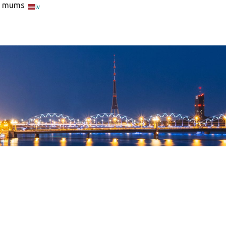
ar mums
lv