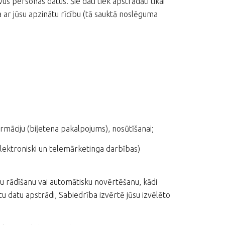
 personas datus. Šie dati tiek apstrādāti tikai
a ar jūsu apzinātu rīcību (tā sauktā noslēguma
māciju (biļetena pakalpojums), nosūtīšanai;
elektroniski un telemārketinga darbības)
u rādīšanu vai automātisku novērtēšanu, kādi
 datu apstrādi, Sabiedrība izvērtē jūsu izvēlēto