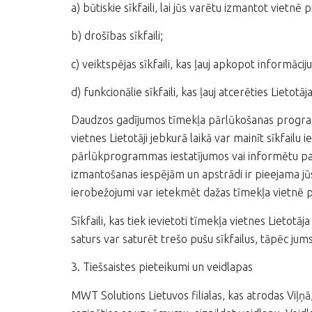
a) būtiskie sīkfaili, lai jūs varētu izmantot vietn
b) drošības sīkfaili;
c) veiktspējas sīkfaili, kas ļauj apkopot informāci
d) funkcionālie sīkfaili, kas ļauj atcerēties Lietotā
Daudzos gadījumos tīmekļa pārlūkošanas programm
vietnes Lietotāji jebkurā laikā var mainīt sīkfailu 
pārlūkprogrammas iestatījumos vai informētu par to
izmantošanas iespējām un apstrādi ir pieejama 
ierobežojumi var ietekmēt dažas tīmekļa vietnē p
Sīkfaili, kas tiek ievietoti tīmekļa vietnes Lieto
saturs var saturēt trešo pušu sīkfailus, tāpēc ju
3. Tiešsaistes pieteikumi un veidlapas
MWT Solutions Lietuvos filialas, kas atrodas Viļņ