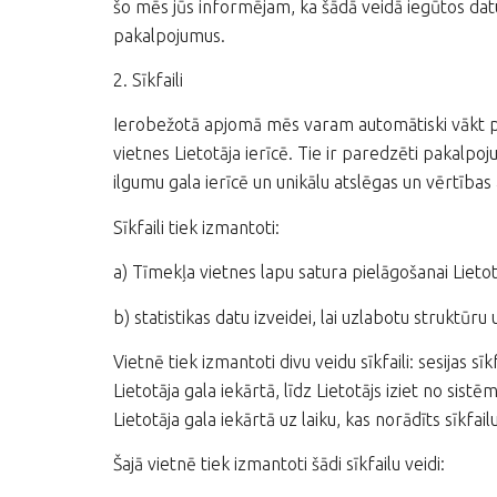
šo mēs jūs informējam, ka šādā veidā iegūtos da
pakalpojumus.
2. Sīkfaili
Ierobežotā apjomā mēs varam automātiski vākt person
vietnes Lietotāja ierīcē. Tie ir paredzēti pakalpo
ilgumu gala ierīcē un unikālu atslēgas un vērtības 
Sīkfaili tiek izmantoti:
a) Tīmekļa vietnes lapu satura pielāgošanai Lietotāj
b) statistikas datu izveidei, lai uzlabotu struktūru 
Vietnē tiek izmantoti divu veidu sīkfaili: sesijas sīk
Lietotāja gala iekārtā, līdz Lietotājs iziet no sis
Lietotāja gala iekārtā uz laiku, kas norādīts sīkfai
Šajā vietnē tiek izmantoti šādi sīkfailu veidi: