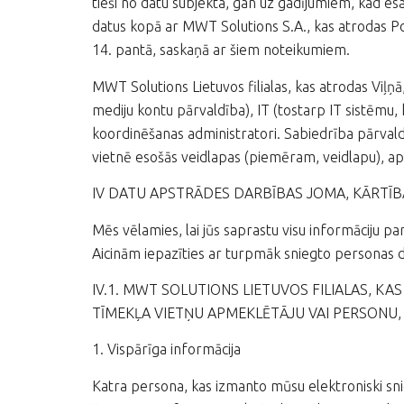
tieši no datu subjekta, gan uz gadījumiem, kad es
datus kopā ar MWT Solutions S.A., kas atrodas Po
14. pantā, saskaņā ar šiem noteikumiem.
MWT Solutions Lietuvos filialas, kas atrodas Viļņ
mediju kontu pārvaldība), IT (tostarp IT sistēmu, 
koordinēšanas administratori. Sabiedrība pārval
vietnē esošās veidlapas (piemēram, veidlapu), ap
IV DATU APSTRĀDES DARBĪBAS JOMA, KĀRTĪB
Mēs vēlamies, lai jūs saprastu visu informāciju 
Aicinām iepazīties ar turpmāk sniegto personas 
IV.1. MWT SOLUTIONS LIETUVOS FILIALAS, K
TĪMEKĻA VIETŅU APMEKLĒTĀJU VAI PERSONU
1. Vispārīga informācija
Katra persona, kas izmanto mūsu elektroniski sni