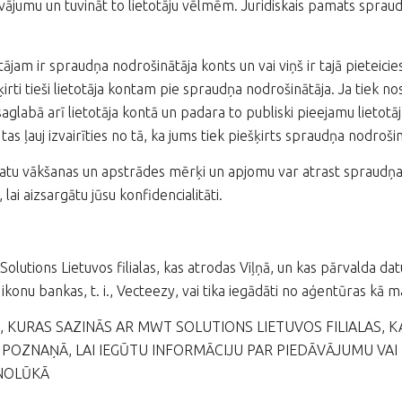
vājumu un tuvināt to lietotāju vēlmēm. Juridiskais pamats sprau
ājam ir spraudņa nodrošinātāja konts un vai viņš ir tajā pieteicies
ķirti tieši lietotāja kontam pie spraudņa nodrošinātāja. Ja tiek n
aglabā arī lietotāja kontā un padara to publiski pieejamu lietotā
 tas ļauj izvairīties no tā, ka jums tiek piešķirts spraudņa nodrošin
atu vākšanas un apstrādes mērķi un apjomu var atrast spraudņa n
lai aizsargātu jūsu konfidencialitāti.
olutions Lietuvos filialas, kas atrodas Viļņā, un kas pārvalda d
 ikonu bankas, t. i., Vecteezy, vai tika iegādāti no aģentūras kā ma
, KURAS SAZINĀS AR MWT SOLUTIONS LIETUVOS FILIALAS, 
 POZNAŅĀ, LAI IEGŪTU INFORMĀCIJU PAR PIEDĀVĀJUMU V
 NOLŪKĀ