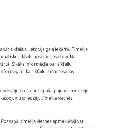
 sīkfailus Lietotāja gala iekārtā. Tīmekļa
utomātisku sīkfailu apstrādi jūsu tīmekļa
ārtā. Sīkāka informācija par sīkfailu
Informējam, ka sīkfailu izmantošanas
eklāmdevēji. Trešo pušu pakalpojumu sniedzēju
pakalpojumu sniedzēju tīmekļa vietnēs.
s Poznaņā, tīmekļa vietnes apmeklētāji var