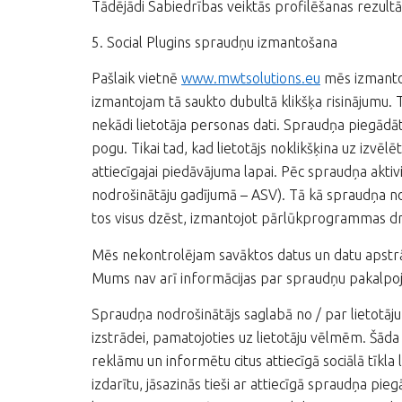
Tādējādi Sabiedrības veiktās profilēšanas rezultāt
5. Social Plugins spraudņu izmantošana
Pašlaik vietnē
www.mwtsolutions.eu
mēs izmantoj
izmantojam tā saukto dubultā klikšķa risinājumu.
nekādi lietotāja personas dati. Spraudņa piegādāt
pogu. Tikai tad, kad lietotājs noklikšķina uz izvē
attiecīgajai piedāvājuma lapai. Pēc spraudņa akti
nodrošinātāju gadījumā – ASV). Tā kā spraudņa no
tos visus dzēst, izmantojot pārlūkprogrammas dro
Mēs nekontrolējam savāktos datus un datu apstrā
Mums nav arī informācijas par spraudņu pakalpo
Spraudņa nodrošinātājs saglabā no / par lietotāju 
izstrādei, pamatojoties uz lietotāju vēlmēm. Šāda 
reklāmu un informētu citus attiecīgā sociālā tīkla li
izdarītu, jāsazinās tieši ar attiecīgā spraudņa pi