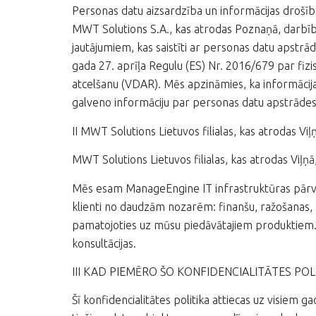
Personas datu aizsardzība un informācijas drošība 
MWT Solutions S.A., kas atrodas Poznaņā, darbīb
jautājumiem, kas saistīti ar personas datu apstrā
gada 27. aprīļa Regulu (ES) Nr. 2016/679 par fizi
atcelšanu (VDAR). Mēs apzināmies, ka informācija
galveno informāciju par personas datu apstrādes
II MWT Solutions Lietuvos filialas, kas atrodas V
MWT Solutions Lietuvos filialas, kas atrodas Viļ
Mēs esam ManageEngine IT infrastruktūras pārvald
klienti no daudzām nozarēm: finanšu, ražošanas, 
pamatojoties uz mūsu piedāvātajiem produktiem.
konsultācijas.
III KAD PIEMĒRO ŠO KONFIDENCIALITĀTES POL
Šī konfidencialitātes politika attiecas uz visiem 