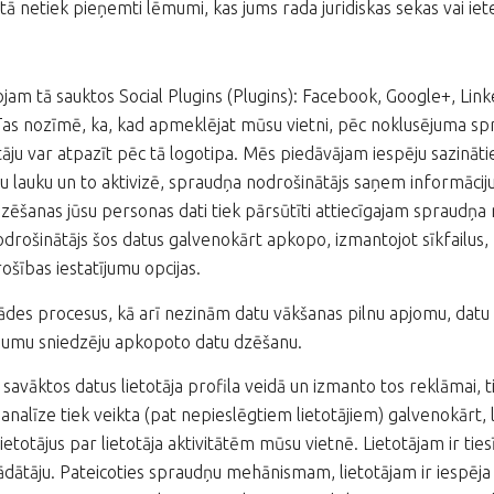
ā netiek pieņemti lēmumi, kas jums rada juridiskas sekas vai iet
am tā sauktos Social Plugins (Plugins): Facebook, Google+, Lin
 Tas nozīmē, ka, kad apmeklējat mūsu vietni, pēc noklusējuma s
āju var atpazīt pēc tā logotipa. Mēs piedāvājam iespēju sazināti
lētu lauku un to aktivizē, spraudņa nodrošinātājs saņem informāci
vizēšanas jūsu personas dati tiek pārsūtīti attiecīgajam spraudņ
drošinātājs šos datus galvenokārt apkopo, izmantojot sīkfailus,
šības iestatījumu opcijas.
des procesus, kā arī nezinām datu vākšanas pilnu apjomu, datu 
jumu sniedzēju apkopoto datu dzēšanu.
savāktos datus lietotāja profila veidā un izmanto tos reklāmai, ti
analīze tiek veikta (pat nepieslēgtiem lietotājiem) galvenokārt,
etotājus par lietotāja aktivitātēm mūsu vietnē. Lietotājam ir tiesīb
egādātāju. Pateicoties spraudņu mehānismam, lietotājam ir iespēja 