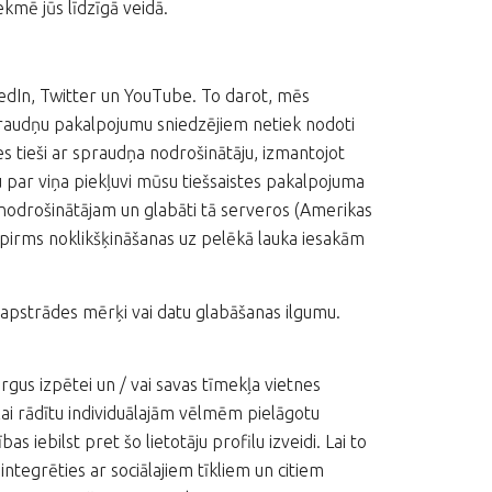
ekmē jūs līdzīgā veidā.
kedIn, Twitter un YouTube. To darot, mēs
praudņu pakalpojumu sniedzējiem netiek nodoti
es tieši ar spraudņa nodrošinātāju, izmantojot
ju par viņa piekļuvi mūsu tiešsaistes pakalpojuma
a nodrošinātājam un glabāti tā serveros (Amerikas
 pirms noklikšķināšanas uz pelēkā lauka iesakām
apstrādes mērķi vai datu glabāšanas ilgumu.
rgus izpētei un / vai savas tīmekļa vietnes
 lai rādītu individuālajām vēlmēm pielāgotu
as iebilst pret šo lietotāju profilu izveidi. Lai to
integrēties ar sociālajiem tīkliem un citiem