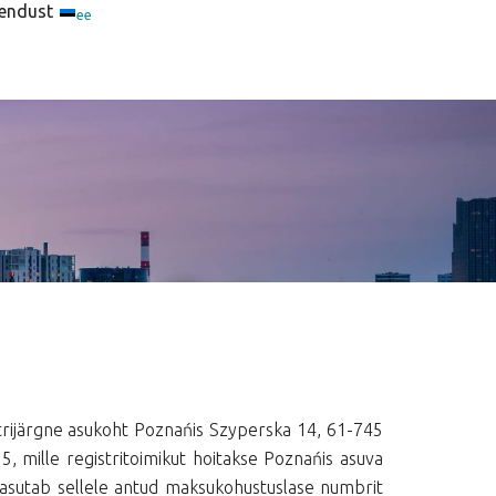
endust
ee
trijärgne asukoht Poznańis Szyperska 14, 61-745
5, mille registritoimikut hoitakse Poznańis asuva
 kasutab sellele antud maksukohustuslase numbrit