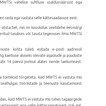
 MWTSi vahelise suhtluse usaldusväärsust ega
eeri seda ega vastuta selle kättesaadavuse eest.
ise otstarbel, mis on kooskõlas veebilehe eesmärgi
eritud tasulises või tasuta tegevuses ilma MWTSi
nuste kohta tuleb esitada e-posti aadressil
g kaebuse aluseks olevate asjaolude ja puuduste
läbi 14 päeva jooksul alates nende laekumisest.
a toimiksid tõrgeteta, kuid MWTS ei vastuta mis
sealhulgas tööriistade ja teenuste kasutamisest
adav, kuid MWTS ei vastuta mis tahes tagajärgede
vastavusest ega selle kättesaamatusest igal ajal,