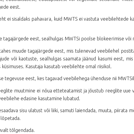
gede eest.
t ei sisaldaks pahavara, kuid MWTS ei vastuta veebilehtede ka
 tagajärgede eest, sealhulgas MWTSi poolse blokeerimise või r
s tahes muude tagajärgede eest, mis tulenevad veebilehel posti
hjude või kaotuste, sealhulgas saamata jäänud kasumi eest, mis 
küsimuses. Kasutaja kasutab veebilehte omal riisikol.
 tegevuse eest, kes tagavad veebilehega ühenduse nii MWTSile 
eglite muutmine ei nõua etteteatamist ja jõustub reeglite uue 
veebilehe edasine kasutamine lubatud.
aadava sisu ulatust või liiki, samuti laiendada, muuta, piirata 
 lõpetada.
uvalt tõlgendada.