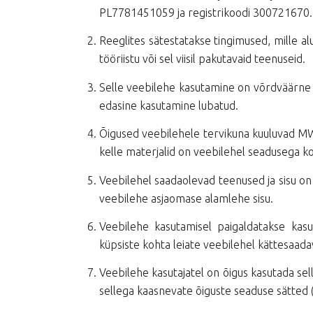
PL7781451059 ja registrikoodi 300721670.
Reeglites sätestatakse tingimused, mille al
tööriistu või sel viisil pakutavaid teenuseid.
Selle veebilehe kasutamine on võrdväärne 
edasine kasutamine lubatud.
Õigused veebilehele tervikuna kuuluvad MWTSi
kelle materjalid on veebilehel seadusega k
Veebilehel saadaolevad teenused ja sisu on k
veebilehe asjaomase alamlehe sisu.
Veebilehe kasutamisel paigaldatakse kasut
küpsiste kohta leiate veebilehel kättesaadav
Veebilehe kasutajatel on õigus kasutada sel
sellega kaasnevate õiguste seaduse sätted (