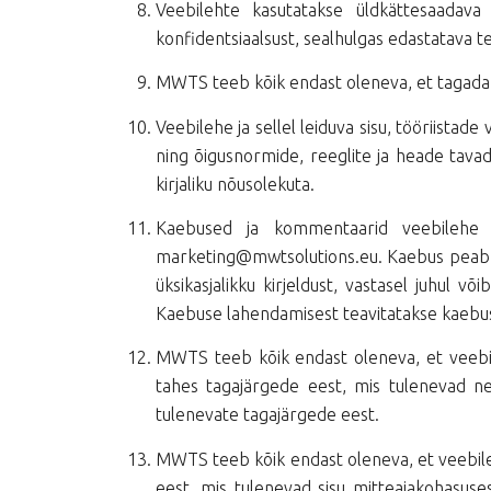
Veebilehte kasutatakse üldkättesaadava
konfidentsiaalsust, sealhulgas edastatava t
MWTS teeb kõik endast oleneva, et tagada ig
Veebilehe ja sellel leiduva sisu, tööriista
ning õigusnormide, reeglite ja heade tavad
kirjaliku nõusolekuta.
Kaebused ja kommentaarid veebilehe to
marketing@mwtsolutions.eu. Kaebus peab si
üksikasjalikku kirjeldust, vastasel juhul
Kaebuse lahendamisest teavitatakse kaebuse
MWTS teeb kõik endast oleneva, et veebile
tahes tagajärgede eest, mis tulenevad nen
tulenevate tagajärgede eest.
MWTS teeb kõik endast oleneva, et veebileh
eest, mis tulenevad sisu mitteajakohasuses