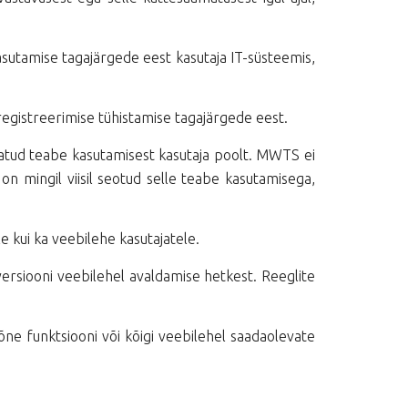
sutamise tagajärgede eest kasutaja IT-süsteemis,
egistreerimise tühistamise tagajärgede eest.
tatud teabe kasutamisest kasutaja poolt. MWTS ei
on mingil viisil seotud selle teabe kasutamisega,
kui ka veebilehe kasutajatele.
versiooni veebilehel avaldamise hetkest. Reeglite
mõne funktsiooni või kõigi veebilehel saadaolevate