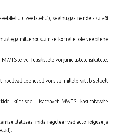
eebilehti („veebileht”), sealhulgas nende sisu või
imustega mittenõustumise korral ei ole veebilehe
Sile või füüsilistele või juriidilistele isikutele,
t nõudvad teenused või sisu, millele viitab selgelt
ärkidel küpsised. Lisateavet MWTSi kasutatavate
tamise ulatuses, mida reguleerivad autoriõiguse ja
etud).