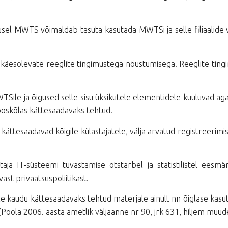
usel MWTS võimaldab tasuta kasutada MWTSi ja selle filiaalide v
käesolevate reeglite tingimustega nõustumisega. Reeglite ting
le ja õigused selle sisu üksikutele elementidele kuuluvad aga MWT
ooskõlas kättesaadavaks tehtud.
ättesaadavad kõigile külastajatele, välja arvatud registreerimis
aja IT-süsteemi tuvastamise otstarbel ja statistilistel eesm
ast privaatsuspoliitikast.
le kaudu kättesaadavaks tehtud materjale ainult nn õiglase kasu
Poola 2006. aasta ametlik väljaanne nr 90, jrk 631, hiljem muud