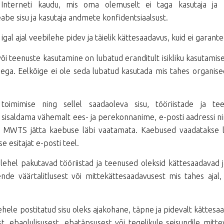
 Interneti kaudu, mis oma olemuselt ei taga kasutaja ja
eabe sisu ja kasutaja andmete konfidentsiaalsust.
al ajal veebilehe pidev ja täielik kättesaadavus, kuid ei garant
de või teenuste kasutamine on lubatud eranditult isikliku kasutam
ega. Eelkõige ei ole seda lubatud kasutada mis tahes organise
imimise ning sellel saadaoleva sisu, tööriistade ja tee
saldama vähemalt ees- ja perekonnanime, e-posti aadressi nin
 võib MWTS jätta kaebuse läbi vaatamata. Kaebused vaadatakse 
 esitajat e-posti teel.
hel pakutavad tööriistad ja teenused oleksid kättesaadavad j
de väärtalitlusest või mittekättesaadavusest mis tahes ajal, 
ele postitatud sisu oleks ajakohane, täpne ja pidevalt kättesa
t, ebaolulisusest, ebatäpsusest või tegelikule seisundile mitte