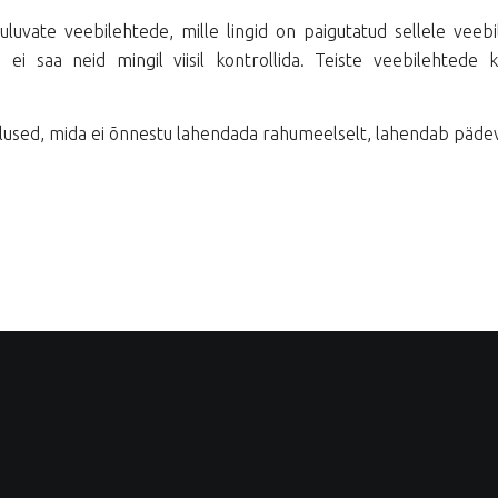
uvate veebilehtede, mille lingid on paigutatud sellele veebil
 ei saa neid mingil viisil kontrollida. Teiste veebilehtede
lused, mida ei õnnestu lahendada rahumeelselt, lahendab pädeva