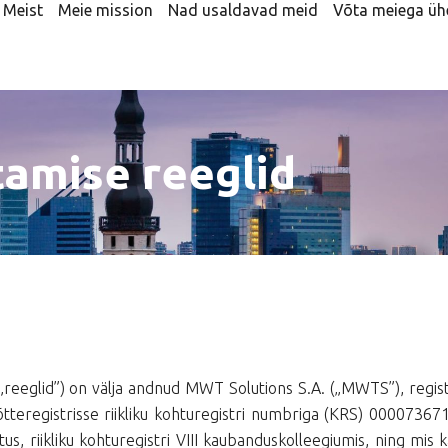
Meist
Meie mission
Nad usaldavad meid
Võta meiega üh
amise reeglid
„reeglid”) on välja andnud MWT Solutions S.A. („MWTS”), regis
õtteregistrisse riikliku kohturegistri numbriga (KRS) 000073671
s, riikliku kohturegistri VIII kaubanduskolleegiumis, ning mis