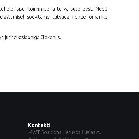
ehele, sisu, toimimise ja turvalisuse eest. Need
 külastamisel soovitame tutvuda nende omaniku
 jurisdiktsiooniga üldkohus.
Kontakti
MWT Solutions Lietuvos filialas A.