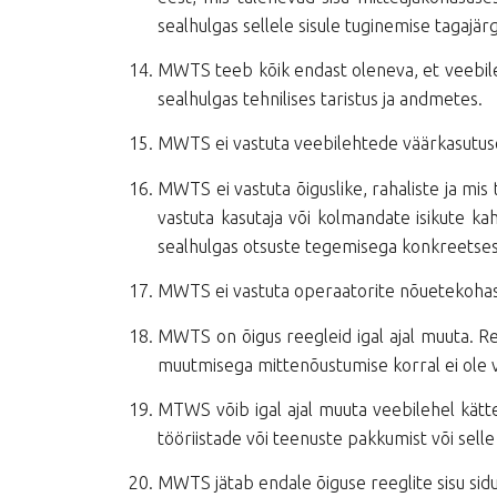
sealhulgas sellele sisule tuginemise tagajär
MWTS teeb kõik endast oleneva, et veebileh
sealhulgas tehnilises taristus ja andmetes.
MWTS ei vastuta veebilehtede väärkasutuse
MWTS ei vastuta õiguslike, rahaliste ja mi
vastuta kasutaja või kolmandate isikute ka
sealhulgas otsuste tegemisega konkreetses 
MWTS ei vastuta operaatorite nõuetekohase
MWTS on õigus reegleid igal ajal muuta. Re
muutmisega mittenõustumise korral ei ole 
MTWS võib igal ajal muuta veebilehel kättes
tööriistade või teenuste pakkumist või selle
MWTS jätab endale õiguse reeglite sisu sid