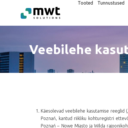
Tooted
Tunnustused
Veebilehe kasut
Käesolevad veebilehe kasutamise reeglid (
Poznań, kantud riikliku kohturegistri ettev
Poznań – Nowe Miasto ja Wilda rajoonikohtu