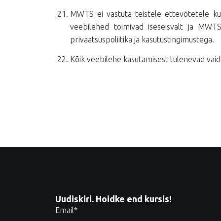
MWTS ei vastuta teistele ettevõtetele kuul
veebilehed toimivad iseseisvalt ja MWTS
privaatsuspoliitika ja kasutustingimustega.
Kõik veebilehe kasutamisest tulenevad vaid
Uudiskiri. Hoidke end kursis!
Email
*