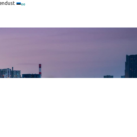
endust
ee