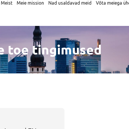
Meist
Meie mission
Nad usaldavad meid
Võta meiega üh
se toe tingimused