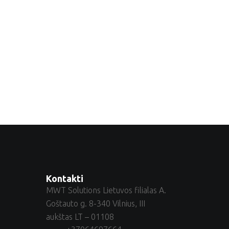
Kontakti
MWT Solutions Lietuvos filialas A.
Goštauto g. 8-340 Vilnius, III
aukštas LT – 01108