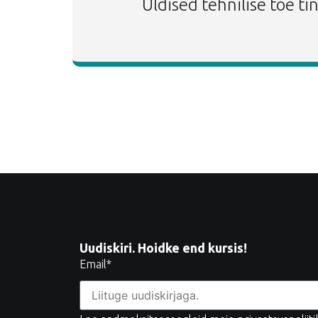
Üldised tehnilise toe t
Uudiskiri. Hoidke end kursis!
Email
*